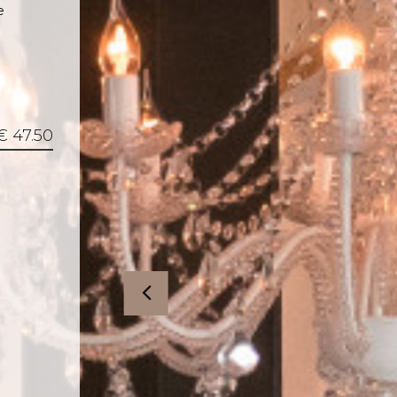
e
€ 47.50